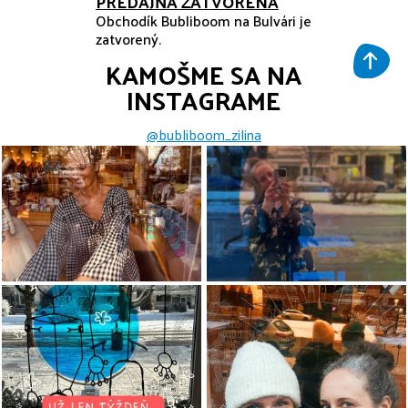
PREDAJŇA ZATVORENÁ
Obchodík Bubliboom na Bulvári je
zatvorený.
KAMOŠME SA NA
INSTAGRAME
@bubliboom_zilina