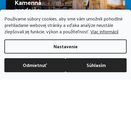
Kamenná
predajňa
Používame súbory cookies, aby sme vám umožnili pohodlné
prehliadanie webovej stránky a vďaka analýze neustále
PREDAJŇA ZATVORENÁ
zlepšovali jej funkcie, výkon a použiteľnosť.
Viac informácií
Nastavenie
Odmietnuť
Súhlasím
DOPRAVA ZADARMO NAD 70 EUR