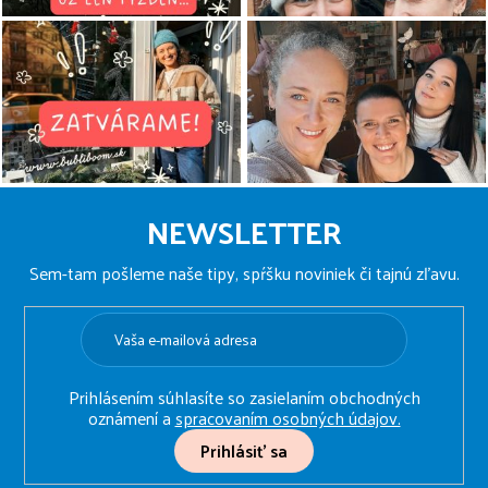
Z
á
NEWSLETTER
p
ä
Sem-tam pošleme naše tipy, spŕšku noviniek či tajnú zľavu.
t
i
e
Prihlásením súhlasíte so zasielaním obchodných
oznámení a
spracovaním osobných údajov.
Prihlásiť sa