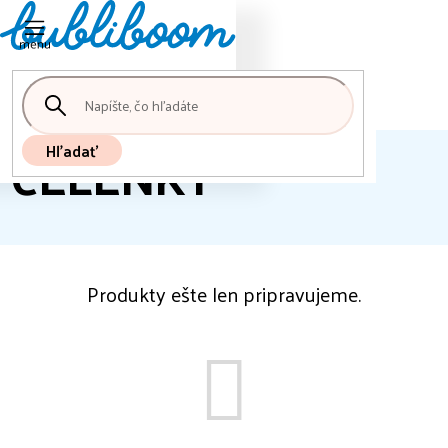
Nákupný
Prejsť
košík
na
obsah
ČELENKY
Hľadať
Produkty ešte len pripravujeme.