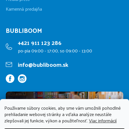
Kamenná predajňa
BUBLIBOOM
+421 911 123 286
po-pia 09:00 - 17:00, so 09:00 - 13:00
info@bubliboom.sk
Kamenná
Používame súbory cookies, aby sme vám umožnili pohodlné
predajňa
prehliadanie webovej stránky a vďaka analýze neustále
zlepšovali jej funkcie, výkon a použiteľnosť.
Viac informácií