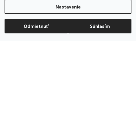
PREDAJŇA ZATVORENÁ
Nastavenie
Odmietnuť
Súhlasím
DOPRAVA ZADARMO NAD 70 EUR
Vytvoril Shoptet
|
mime digital
Copyright 2026
bubliboom
. Všetky práva