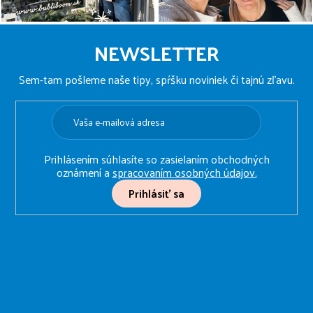
Z
á
NEWSLETTER
p
ä
Sem-tam pošleme naše tipy, spŕšku noviniek či tajnú zľavu.
t
i
e
Prihlásením súhlasíte so zasielaním obchodných
oznámení a
spracovaním osobných údajov.
Prihlásiť sa