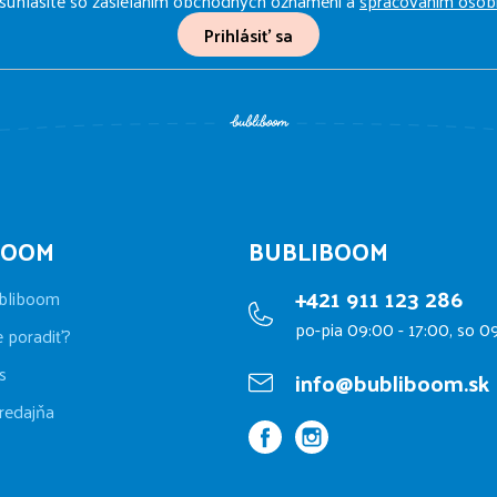
 súhlasíte so zasielaním obchodných oznámení a
spracovaním osob
Prihlásiť sa
BOOM
BUBLIBOOM
+421 911 123 286
bliboom
po-pia 09:00 - 17:00, so 0
e poradiť?
s
info@bubliboom.sk
redajňa