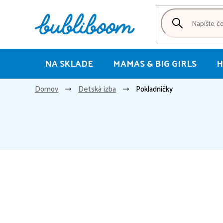
Prejsť
na
obsah
NA SKLADE
MAMAS & BIG GIRLS
H
Domov
Detská izba
Pokladničky