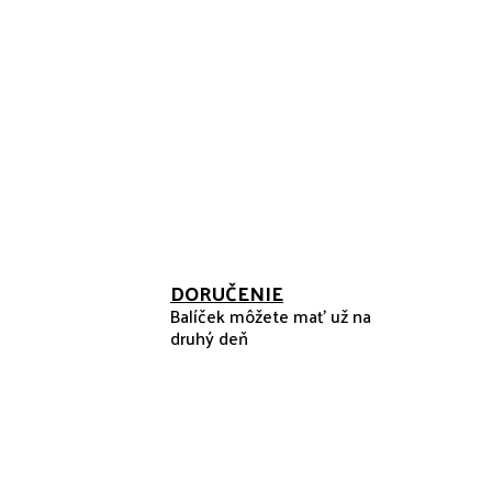
DORUČENIE
Balíček môžete mať už na
druhý deň