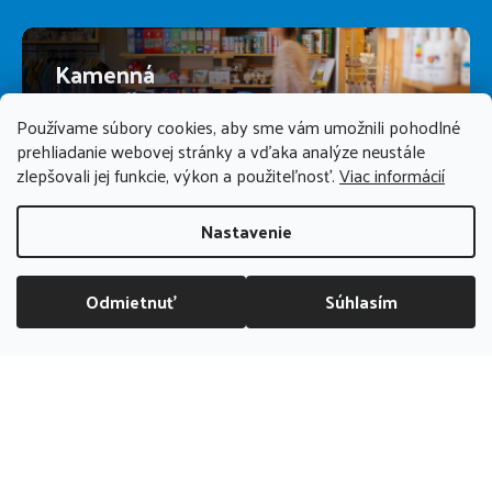
Kamenná
predajňa
Používame súbory cookies, aby sme vám umožnili pohodlné
prehliadanie webovej stránky a vďaka analýze neustále
PREDAJŇA ZATVORENÁ
zlepšovali jej funkcie, výkon a použiteľnosť.
Viac informácií
Nastavenie
Odmietnuť
Súhlasím
DOPRAVA ZADARMO NAD 70 EUR