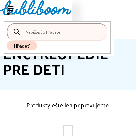
Nákupný
Prejsť
košík
na
obsah
ENCYKLOPÉDIE
Hľadať
PRE DETI
Produkty ešte len pripravujeme.