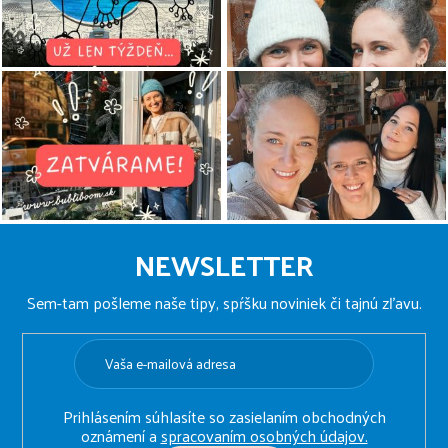
Z
á
NEWSLETTER
p
ä
Sem-tam pošleme naše tipy, spŕšku noviniek či tajnú zľavu.
t
i
e
Prihlásením súhlasíte so zasielaním obchodných
oznámení a
spracovaním osobných údajov.