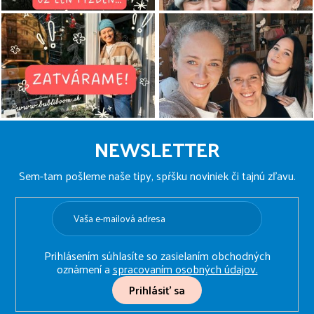
Z
á
NEWSLETTER
p
ä
Sem-tam pošleme naše tipy, spŕšku noviniek či tajnú zľavu.
t
i
e
Prihlásením súhlasíte so zasielaním obchodných
oznámení a
spracovaním osobných údajov.
Prihlásiť sa