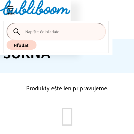
Nákupný
Prejsť
košík
na
obsah
SUKŇA
Hľadať
Produkty ešte len pripravujeme.