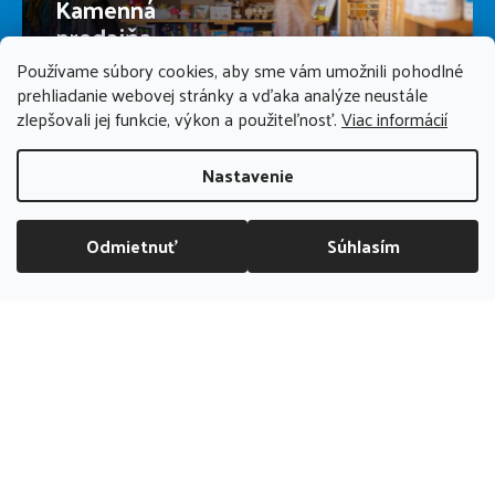
Kamenná
predajňa
Používame súbory cookies, aby sme vám umožnili pohodlné
prehliadanie webovej stránky a vďaka analýze neustále
PREDAJŇA ZATVORENÁ
zlepšovali jej funkcie, výkon a použiteľnosť.
Viac informácií
Nastavenie
Odmietnuť
Súhlasím
DOPRAVA ZADARMO NAD 70 EUR