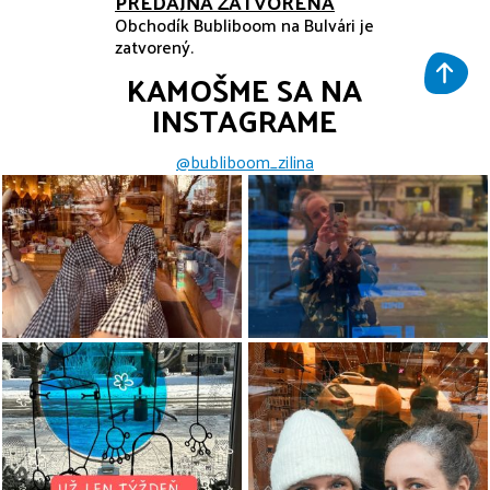
PREDAJŇA ZATVORENÁ
Obchodík Bubliboom na Bulvári je
zatvorený.
KAMOŠME SA NA
INSTAGRAME
@bubliboom_zilina