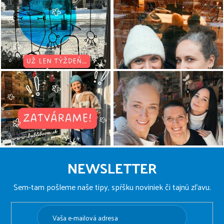
Z
á
NEWSLETTER
p
ä
Sem-tam pošleme naše tipy, spŕšku noviniek či tajnú zľavu.
t
i
e