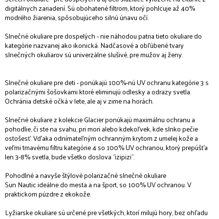
digitálnych zariadení. Sú obohatené filtrom, ktorý pohlcuje až 40%
modrého žiarenia, spôsobujúceho silnú únavu očí.
Slnečné okuliare pre dospelých - nie náhodou patria tieto okuliare do
kategórie nazvanej ako ikonická. Nadčasové a obľúbené tvary
slnečných okuliarov sú univerzálne slušivé, pre mužov aj ženy.
Slnečné okuliare pre deti - ponúkajú 100%-nú UV ochranu kategórie 3 s
polarizačnými šošovkami ktoré eliminujú odlesky a odrazy svetla.
Ochránia detské očká v lete, ale aj v zime na horách.
Slnečné okuliare z kolekcie Glacier ponúkajú maximálnu ochranu a
pohodlie, či ste na svahu, pri mori alebo kdekoľvek, kde slnko pečie
ostošesť. Vďaka odnímateľným ochranným krytom z umelej kože a
veľmi tmavému filtru kategórie 4 so 100% UV ochranou, ktorý prepúšťa
len 3-8% svetla, bude všetko doslova "izipizi".
Pohodlné a navyše štýlové polarizačné slnečné okuliare
Sun Nautic ideálne do mesta a na šport, so 100% UV ochranou. V
praktickom púzdre z ekokože.
Lyžiarske okuliare sú určené pre všetkých, ktorí milujú hory, bez ohľadu