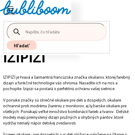
Nákupný
Prejsť
košík
na
obsah
Hľadať
IZIPIZI
IZIPIZI je hravá a šarmantná francúzska značka okuliarov, ktorej farebný
dizajn a funkčné technológie vás ohromia. Nasadíte ich na nos a
pochopíte. Izipizi sa postará o perfektnú ochranu vašej sietnice.
V ponuke značky sú slnečné okuliare pre deti a dospelých, okuliare
ochranné proti modrému žiareniu z monitorov, aj lyžiarske okuliare pre
všetkých. Ponúkajú veľké množstvo kombinácií farieb a tvarov. Detské
modely majú premyslený dizajn pružných a ohybných pántov, ktoré
vydržia nemalý nápor detskej zvedavosti.
Screen okuliare - pre dospelých a aj deti slúžiace vyložene na čítanie z