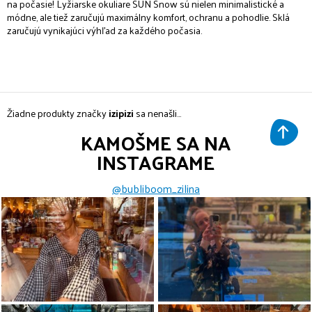
na počasie! Lyžiarske okuliare SUN Snow sú nielen minimalistické a
módne, ale tiež zaručujú maximálny komfort, ochranu a pohodlie. Sklá
zaručujú vynikajúci výhľad za každého počasia.
Žiadne produkty značky
izipizi
sa nenašli...
KAMOŠME SA NA
INSTAGRAME
@bubliboom_zilina