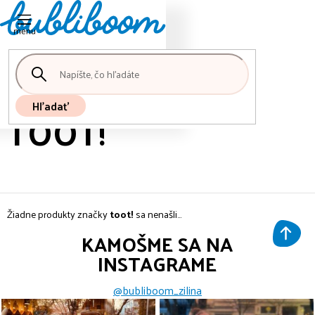
Nákupný
Prejsť
košík
na
obsah
Hľadať
TOOT!
Žiadne produkty značky
toot!
sa nenašli...
KAMOŠME SA NA
INSTAGRAME
@bubliboom_zilina