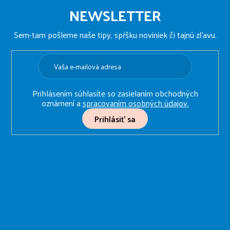
á
NEWSLETTER
p
ä
Sem-tam pošleme naše tipy, spŕšku noviniek či tajnú zľavu.
t
i
e
Prihlásením súhlasíte so zasielaním obchodných
oznámení a
spracovaním osobných údajov.
Prihlásiť sa