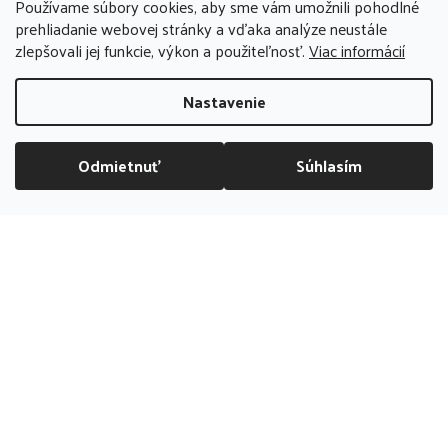
Kamenná
Používame súbory cookies, aby sme vám umožnili pohodlné
predajňa
prehliadanie webovej stránky a vďaka analýze neustále
zlepšovali jej funkcie, výkon a použiteľnosť.
Viac informácií
PREDAJŇA ZATVORENÁ
Nastavenie
Odmietnuť
Súhlasím
DOPRAVA ZADARMO NAD 70 EUR