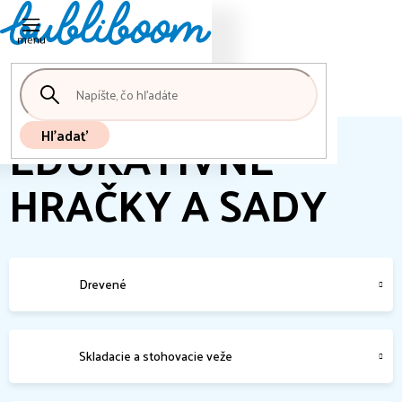
Nákupný
Prejsť
košík
na
obsah
EDUKATÍVNE
Hľadať
HRAČKY A SADY
Drevené
Skladacie a stohovacie veže