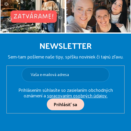
Z
á
NEWSLETTER
p
ä
Sem-tam pošleme naše tipy, spŕšku noviniek či tajnú zľavu.
t
i
e
Prihlásením súhlasíte so zasielaním obchodných
oznámení a
spracovaním osobných údajov.
Prihlásiť sa