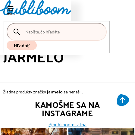
Nákupný
Prejsť
košík
na
obsah
Hľadať
JARMELO
Žiadne produkty značky
jarmelo
sa nenašli...
KAMOŠME SA NA
INSTAGRAME
@bubliboom_zilina