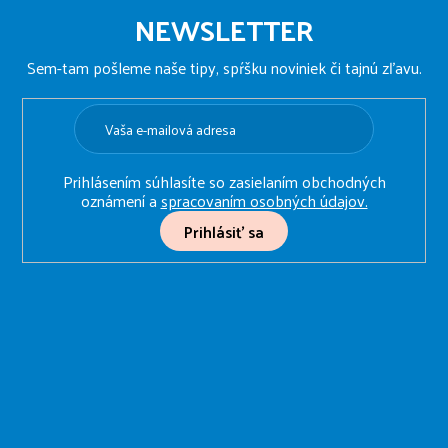
á
NEWSLETTER
p
ä
Sem-tam pošleme naše tipy, spŕšku noviniek či tajnú zľavu.
t
i
e
Prihlásením súhlasíte so zasielaním obchodných
oznámení a
spracovaním osobných údajov.
Prihlásiť sa