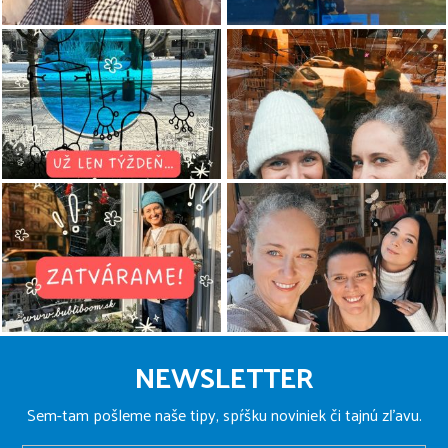
Z
á
NEWSLETTER
p
ä
Sem-tam pošleme naše tipy, spŕšku noviniek či tajnú zľavu.
t