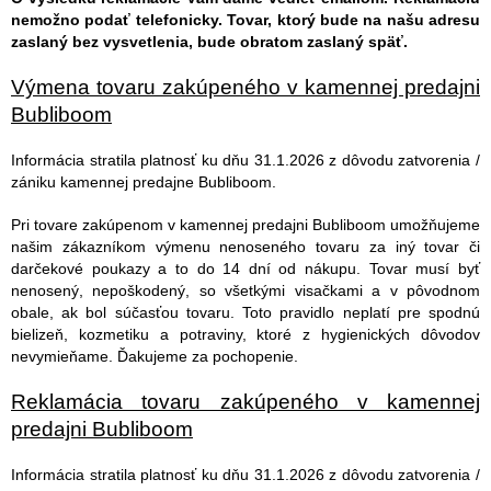
nemožno podať telefonicky. Tovar, ktorý bude na našu adresu
zaslaný bez vysvetlenia, bude obratom zaslaný späť.
Výmena tovaru zakúpeného v kamennej predajni
Bubliboom
Informácia stratila platnosť ku dňu 31.1.2026 z dôvodu zatvorenia /
zániku kamennej predajne Bubliboom.
Pri tovare zakúpenom v kamennej predajni Bubliboom umožňujeme
našim zákazníkom výmenu nenoseného tovaru za iný tovar či
darčekové poukazy a to do 14 dní od nákupu. Tovar musí byť
nenosený, nepoškodený, so všetkými visačkami a v pôvodnom
obale, ak bol súčasťou tovaru. Toto pravidlo neplatí pre spodnú
bielizeň, kozmetiku a potraviny, ktoré z hygienických dôvodov
nevymieňame. Ďakujeme za pochopenie.
Reklamácia tovaru zakúpeného v kamennej
predajni Bubliboom
Informácia stratila platnosť ku dňu 31.1.2026 z dôvodu zatvorenia /