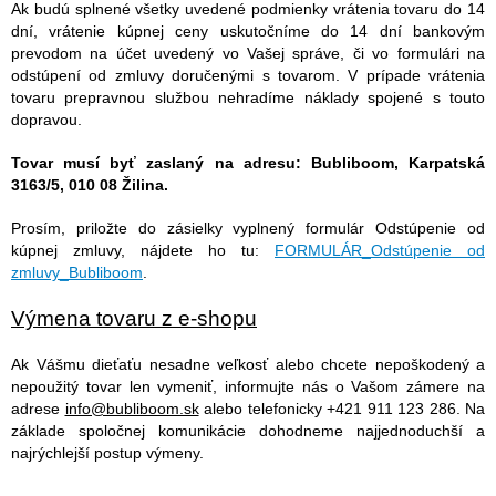
Ak budú splnené všetky uvedené podmienky vrátenia tovaru do 14
dní, vrátenie kúpnej ceny uskutočníme do 14 dní bankovým
prevodom na účet uvedený vo Vašej správe, či vo formulári na
odstúpení od zmluvy doručenými s tovarom. V prípade vrátenia
tovaru prepravnou službou nehradíme náklady spojené s touto
dopravou.
Tovar musí byť zaslaný na adresu: Bubliboom, Karpatská
3163/5, 010 08 Žilina.
Prosím, priložte do zásielky vyplnený formulár Odstúpenie od
kúpnej zmluvy, nájdete ho tu:
FORMULÁR_Odstúpenie od
zmluvy_Bubliboom
.
Výmena tovaru z e-shopu
Ak Vášmu dieťaťu nesadne veľkosť alebo chcete nepoškodený a
nepoužitý tovar len vymeniť, informujte nás o Vašom zámere na
adrese
info@bubliboom.sk
alebo telefonicky +421 911 123 286. Na
základe spoločnej komunikácie dohodneme najjednoduchší a
najrýchlejší postup výmeny.