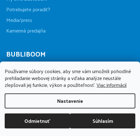
Potrebujete poradiť?
Media/press
Kamenná predajňa
BUBLIBOOM
+421 911 123 286
Používame súbory cookies, aby sme vám umožnili pohodlné
po-pia 09:00 - 17:00, so 09:00 - 13:00
prehliadanie webovej stránky a vďaka analýze neustále
zlepšovali jej funkcie, výkon a použiteľnosť.
Viac informácií
info@bubliboom.sk
Nastavenie
Odmietnuť
Súhlasím
DOPRAVA ZADARMO NAD 70 EUR
Kamenná