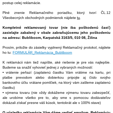
postup celej reklamácie.
Plné znenie Reklamačného poriadku, ktorý tvorí ČL.12
Všeobecných obchodných podmienok nájdete
tu
.
Kompletné reklamovaný tovar (nie iba poškodenú časť)
zasielajte zabalený v obale zabraňujúcemu jeho poškodeniu
na adresu: Bubliboom, Karpatská 3163/5, 010 08, Žilina
Prosím, priložte do zásielky vyplnený Reklamačný protokol, nájdete
ho tu:
FORMULÁR_Reklamácia_Bubliboom
K reklamácii nám tiež napíšte, aké riešenie je pre vás najlepšie.
Budeme sa snažiť vyhovieť jednej z vybraných možností:
• vrátenie peňazí (zaplatenú čiastku Vám vrátime na kartu, pri
platbe prevodom alebo dobierkou pripojte aj číslo svojho
bankového účtu vrátane pomlčiek, na ktorý vám zašleme zaplatenú
čiastku)
• výmena tovaru (nie vždy dokážeme výmenu tovaru zabezpečiť,
ale urobíme všetko pre to, aby sme s pomocou dodávateľov
dokázali získať presne váš kúsok, tentokrát ale v 100% stave)
O výsledku reklamácie Vám dáme vedieť emailom. Reklamáciu