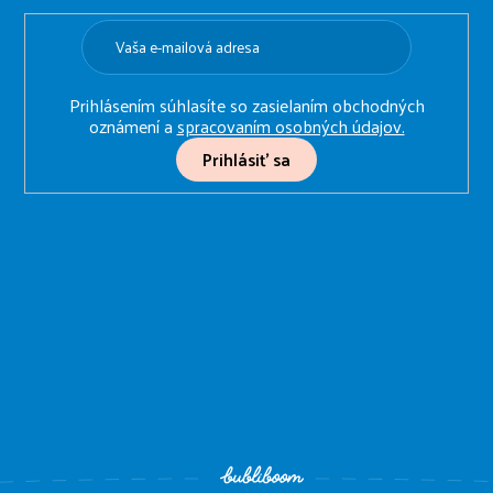
t
i
e
Prihlásením súhlasíte so zasielaním obchodných
oznámení a
spracovaním osobných údajov.
Prihlásiť sa