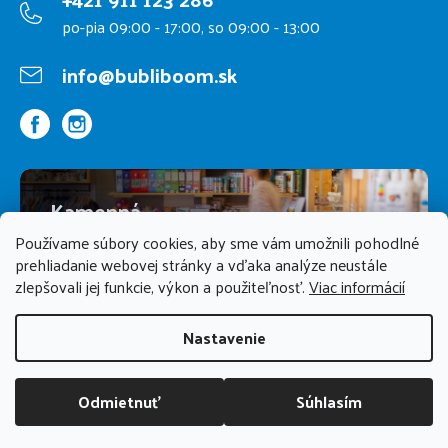
po-pia 09:00 - 17:00, so 09:00 - 13:00
info@bubliboom.sk
Kamenná
predajňa
Používame súbory cookies, aby sme vám umožnili pohodlné
prehliadanie webovej stránky a vďaka analýze neustále
zlepšovali jej funkcie, výkon a použiteľnosť.
Viac informácií
PREDAJŇA ZATVORENÁ
Nastavenie
Odmietnuť
Súhlasím
DOPRAVA ZADARMO NAD 70 EUR