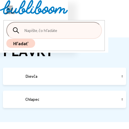
Nákupný
Prejsť
košík
na
obsah
PLAVKY
Hľadať
Dievča
Chlapec