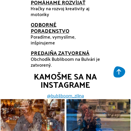
POMÁHAME ROZVÍJAŤ
Hračky na rozvoj kreativity aj
motoriky
ODBORNÉ
PORADENSTVO
Poradíme, vymyslíme,
inšpirujeme
PREDAJŇA ZATVORENÁ
Obchodík Bubliboom na Bulvári je
zatvorený.
KAMOŠME SA NA
INSTAGRAME
@bubliboom_zilina