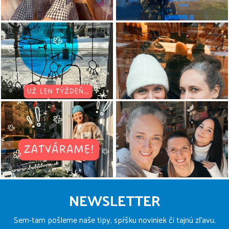
Z
á
NEWSLETTER
p
ä
Sem-tam pošleme naše tipy, spŕšku noviniek či tajnú zľavu.