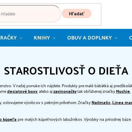
Hľadať
RAČKY
KNIHY
OBUV A DOPLNKY
STAROSTLIVOSŤ O DIEŤA
šenstvo. V našej ponuke ich nájdete. Produkty pre malé bábätká aj predškolá
árne
desiatové boxy
, alebo aj
zavinovačky
tak obľúbenej značky
Mushie
.
úsky, oslovujeme výrobcov s pekným príbehom. Značky
Nailmatic
,
Linea ma
o kúpeľa
pre malých kúpeľnových labužníkov. Výrobky na prírodnej báze 