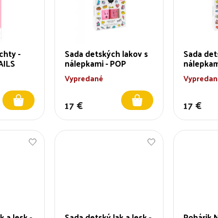
chty -
Sada detských lakov s
Sada det
AILS
nálepkami - POP
nálepka
Vypredané
Vypredan
17 €
17 €
 a lesk -
Sada detský lak a lesk -
Pohárik 