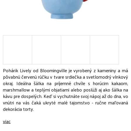
Pohárik Lively od Bloomingville je vyrobený z kameniny a má
pôvabnú červenú rúčku v tvare srdiečka a svetlomodrý vlnkový
okraj. Ideálna šálka na príjemné chvíle s horúcim kakaom,
marshmallow a teplými objatiami alebo poslúži aj ako šálka na
kávu pre dospelých. Keď si vychutnáte svoj nápoj až do dna, vo
vnútri na vás čaká ukryté malé tajomstvo - ručne maľovaná
dekorácia torty.
viac