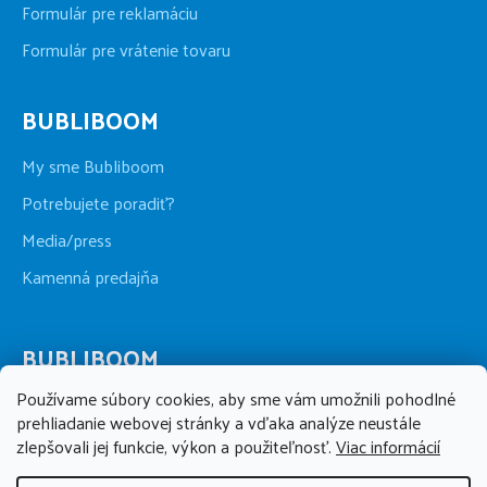
Formulár pre reklamáciu
Formulár pre vrátenie tovaru
BUBLIBOOM
My sme Bubliboom
Potrebujete poradiť?
Media/press
Kamenná predajňa
BUBLIBOOM
Používame súbory cookies, aby sme vám umožnili pohodlné
+421 911 123 286
prehliadanie webovej stránky a vďaka analýze neustále
po-pia 09:00 - 17:00, so 09:00 - 13:00
zlepšovali jej funkcie, výkon a použiteľnosť.
Viac informácií
info@bubliboom.sk