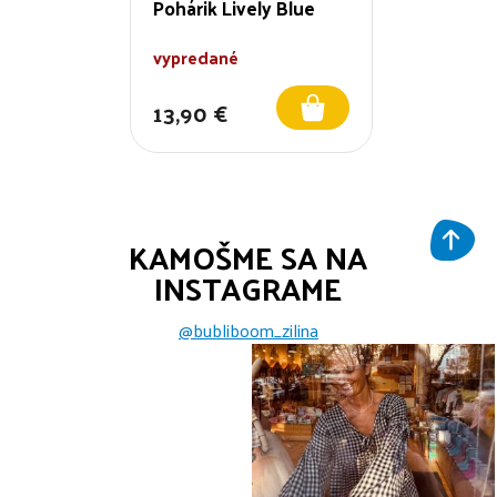
Pohárik Lively Blue
vypredané
13,90 €
KAMOŠME SA NA
INSTAGRAME
@bubliboom_zilina