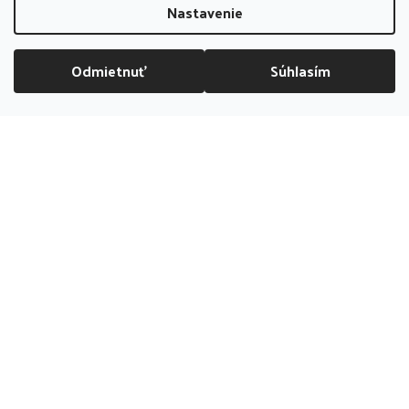
Nastavenie
Odmietnuť
Súhlasím
DOPRAVA ZADARMO NAD 70 EUR
Kamenná
predajňa
PREDAJŇA ZATVORENÁ