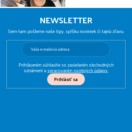
Z
á
NEWSLETTER
p
ä
Sem-tam pošleme naše tipy, spŕšku noviniek či tajnú zľavu.
t
i
e
Prihlásením súhlasíte so zasielaním obchodných
oznámení a
spracovaním osobných údajov.
Prihlásiť sa