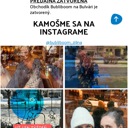
PREDAJŇA ZATVORENÁ
Obchodík Bubliboom na Bulvári je
zatvorený.
KAMOŠME SA NA
INSTAGRAME
@bubliboom_zilina