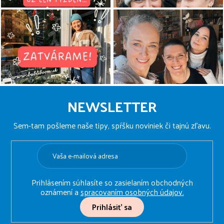
Z
á
NEWSLETTER
p
ä
Sem-tam pošleme naše tipy, spŕšku noviniek či tajnú zľavu.
t
i
e
Prihlásením súhlasíte so zasielaním obchodných
oznámení a
spracovaním osobných údajov.
Prihlásiť sa