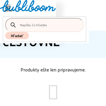
Nákupný
Prejsť
košík
na
obsah
CESTOVNÉ
Hľadať
Produkty ešte len pripravujeme.