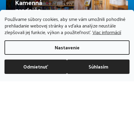
Kamenná
predajňa
Používame súbory cookies, aby sme vám umožnili pohodlné
prehliadanie webovej stránky a vďaka analýze neustále
PREDAJŇA ZATVORENÁ
zlepšovali jej funkcie, výkon a použiteľnosť.
Viac informácií
Nastavenie
Odmietnuť
Súhlasím
DOPRAVA ZADARMO NAD 70 EUR