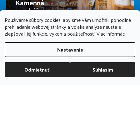
Kamenná
predajňa
Používame súbory cookies, aby sme vám umožnili pohodlné
prehliadanie webovej stránky a vďaka analýze neustále
PREDAJŇA ZATVORENÁ
zlepšovali jej funkcie, výkon a použiteľnosť.
Viac informácií
Nastavenie
Odmietnuť
Súhlasím
DOPRAVA ZADARMO NAD 70 EUR