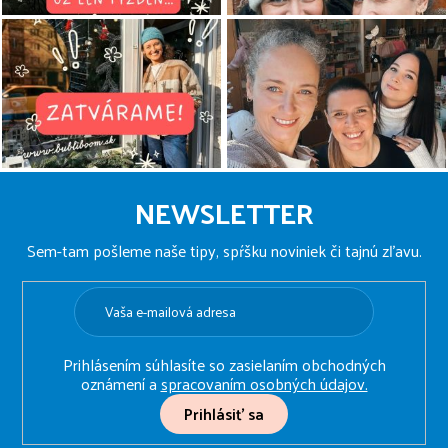
Z
á
NEWSLETTER
p
ä
Sem-tam pošleme naše tipy, spŕšku noviniek či tajnú zľavu.
t
i
e
Prihlásením súhlasíte so zasielaním obchodných
oznámení a
spracovaním osobných údajov.
Prihlásiť sa