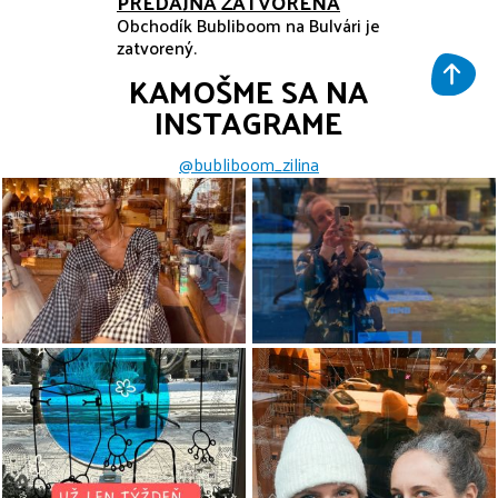
PREDAJŇA ZATVORENÁ
Obchodík Bubliboom na Bulvári je
zatvorený.
KAMOŠME SA NA
INSTAGRAME
@bubliboom_zilina