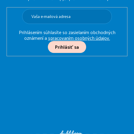
t
i
e
Prihlásením súhlasíte so zasielaním obchodných
oznámení a
spracovaním osobných údajov.
Prihlásiť sa