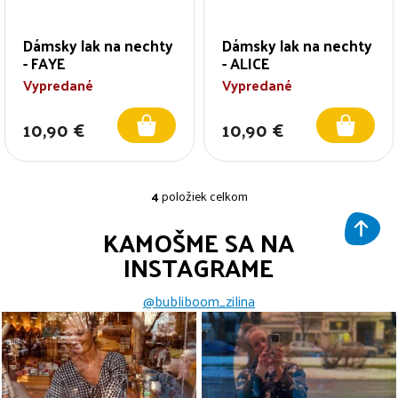
Dámsky lak na nechty
Dámsky lak na nechty
- FAYE
- ALICE
Vypredané
Vypredané
10,90 €
10,90 €
O
4
položiek celkom
v
l
KAMOŠME SA NA
á
INSTAGRAME
d
a
c
@bubliboom_zilina
i
e
p
r