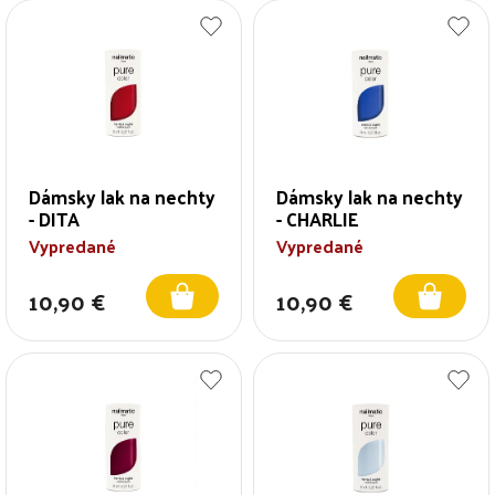
V
e
ý
p
p
r
i
o
s
d
p
u
r
k
o
t
Dámsky lak na nechty
Dámsky lak na nechty
d
o
- DITA
- CHARLIE
u
v
Vypredané
Vypredané
k
t
o
10,90 €
10,90 €
v