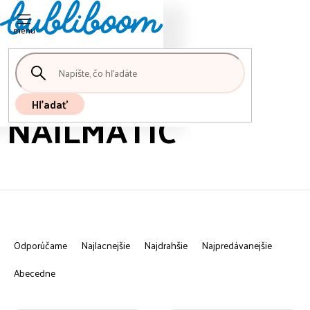
Nákupný
Prejsť
košík
na
obsah
Hľadať
NAILMATIC
R
a
Odporúčame
Najlacnejšie
Najdrahšie
Najpredávanejšie
d
e
Abecedne
n
i