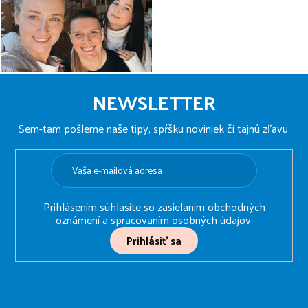
Z
á
NEWSLETTER
p
ä
Sem-tam pošleme naše tipy, spŕšku noviniek či tajnú zľavu.
t
i
e
Prihlásením súhlasíte so zasielaním obchodných
oznámení a
spracovaním osobných údajov.
Prihlásiť sa