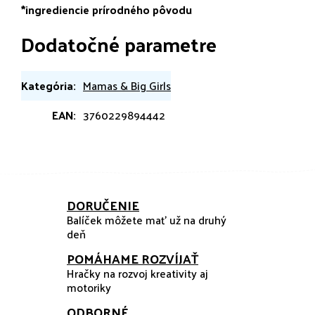
*ingrediencie prírodného pôvodu
Dodatočné parametre
Kategória
:
Mamas & Big Girls
EAN
:
3760229894442
DORUČENIE
Balíček môžete mať už na druhý
deň
POMÁHAME ROZVÍJAŤ
Hračky na rozvoj kreativity aj
motoriky
ODBORNÉ