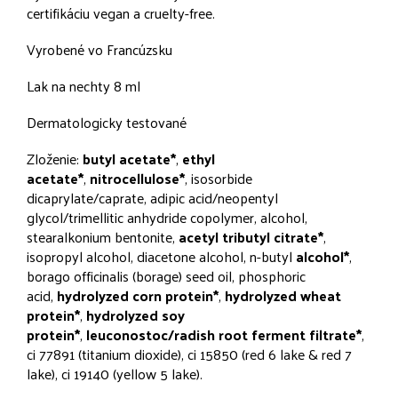
certifikáciu vegan a cruelty-free.
Vyrobené vo Francúzsku
Lak na nechty 8 ml
Dermatologicky testované
Zloženie:
butyl acetate*
,
ethyl
acetate*
,
nitrocellulose*
, isosorbide
dicaprylate/caprate, adipic acid/neopentyl
glycol/trimellitic anhydride copolymer, alcohol,
stearalkonium bentonite,
acetyl tributyl citrate*
,
isopropyl alcohol, diacetone alcohol, n-butyl
alcohol*
,
borago officinalis (borage) seed oil, phosphoric
acid,
hydrolyzed corn protein*
,
hydrolyzed wheat
protein*
,
hydrolyzed soy
protein*
,
leuconostoc/radish root ferment filtrate*
,
ci 77891 (titanium dioxide), ci 15850 (red 6 lake & red 7
lake), ci 19140 (yellow 5 lake).