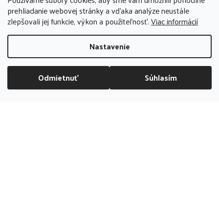
prehliadanie webovej stránky a vďaka analýze neustále
BUBLIBOOM
zlepšovali jej funkcie, výkon a použiteľnosť.
Viac informácií
+421 911 123 286
Nastavenie
po-pia 09:00 - 17:00, so 09:00 - 13:00
info@bubliboom.sk
Odmietnuť
Súhlasím
DOPRAVA ZADARMO NAD 70 EUR
Kamenná
predajňa
PREDAJŇA ZATVORENÁ