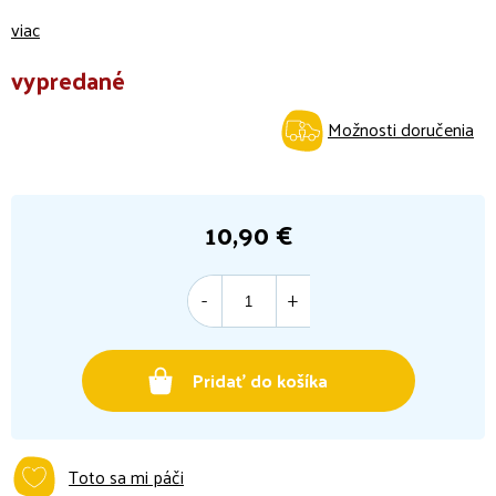
viac
vypredané
Možnosti doručenia
10,90 €
Jednotková
cena:
Pridať do košíka
Toto sa mi páči