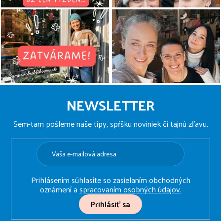
Z
á
NEWSLETTER
p
ä
Sem-tam pošleme naše tipy, spŕšku noviniek či tajnú zľavu.
t
i
e
Prihlásením súhlasíte so zasielaním obchodných
oznámení a
spracovaním osobných údajov.
Prihlásiť sa