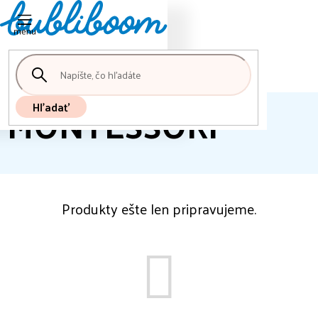
Nákupný
Prejsť
košík
na
obsah
MONTESSORI
Hľadať
Produkty ešte len pripravujeme.