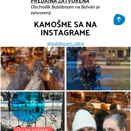
PREDAJŇA ZATVORENÁ
Obchodík Bubliboom na Bulvári je
zatvorený.
KAMOŠME SA NA
INSTAGRAME
@bubliboom_zilina