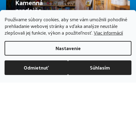
Kamenná
predajňa
Používame súbory cookies, aby sme vám umožnili pohodlné
prehliadanie webovej stránky a vďaka analýze neustále
PREDAJŇA ZATVORENÁ
zlepšovali jej funkcie, výkon a použiteľnosť.
Viac informácií
Nastavenie
Odmietnuť
Súhlasím
DOPRAVA ZADARMO NAD 70 EUR