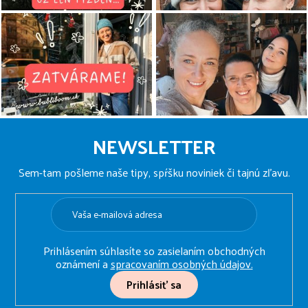
Z
á
NEWSLETTER
p
ä
Sem-tam pošleme naše tipy, spŕšku noviniek či tajnú zľavu.
t
i
e
Prihlásením súhlasíte so zasielaním obchodných
oznámení a
spracovaním osobných údajov.
Prihlásiť sa