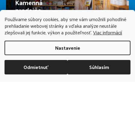
Kamenná
predajňa
Používame súbory cookies, aby sme vám umožnili pohodlné
prehliadanie webovej stránky a vďaka analýze neustále
PREDAJŇA ZATVORENÁ
zlepšovali jej funkcie, výkon a použiteľnosť.
Viac informácií
Nastavenie
Odmietnuť
Súhlasím
DOPRAVA ZADARMO NAD 70 EUR