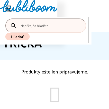
Nákupný
Prejsť
košík
na
obsah
TRIČKÁ
Hľadať
Produkty ešte len pripravujeme.