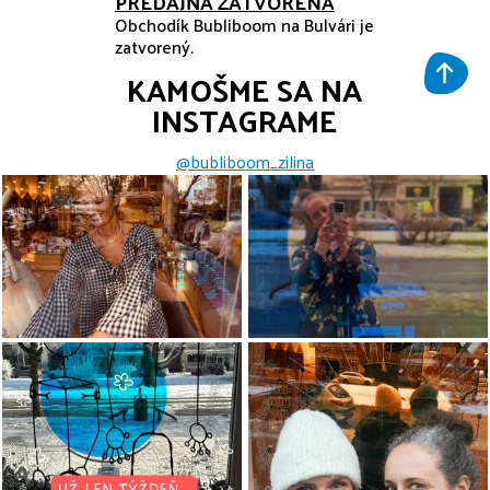
PREDAJŇA ZATVORENÁ
Obchodík Bubliboom na Bulvári je
zatvorený.
KAMOŠME SA NA
INSTAGRAME
@bubliboom_zilina