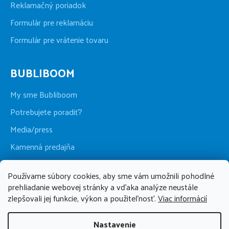
Reklamačný poriadok
Formulár pre reklamáciu
Formulár pre vrátenie tovaru
BUBLIBOOM
My sme Bubliboom
Potrebujete poradiť?
Media/press
Kamenná predajňa
Používame súbory cookies, aby sme vám umožnili pohodlné
BUBLIBOOM
prehliadanie webovej stránky a vďaka analýze neustále
zlepšovali jej funkcie, výkon a použiteľnosť.
Viac informácií
+421 911 123 286
po-pia 09:00 - 17:00, so 09:00 - 13:00
Nastavenie