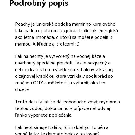
Podrobný popis
Peachy je juniorská obdoba maminho koralového
laku na leto, pulzujúca explózia trblietok, energická
ako letná limonáda, o ktorú sa môžete podeliť s
mamou. A kľudne aj s otcom! :D
Lak na nechty je vytvorený na vodnej báze a
navrhnutý špeciálne pre deti. Lak je bezpečný a
netoxický a k tomu všetkému zabalený v krásnej
dizajnovej krabičke, ktorá vznikla v spolupráci so
značkou OMY a môžete si ju vyfarbiť ako len
chcete.
Tento detský lak sa dá jednoducho zmyť mydlom a
teplou vodou, dokonca ho v prípade nehody aj
ľahko vyperiete z oblečenia.
Lak neobsahuje ftaláty, formaldehyd, toluén a
vonné látky. Je dermatologicky testovaný.