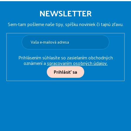
Z
á
NEWSLETTER
p
ä
Sem-tam pošleme naše tipy, spŕšku noviniek či tajnú zľavu.
t
i
e
Prihlásením súhlasíte so zasielaním obchodných
oznámení a
spracovaním osobných údajov.
Prihlásiť sa