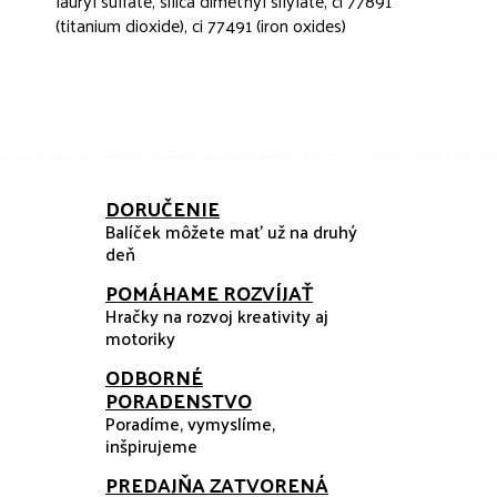
lauryl sulfate, silica dimethyl silylate, ci 77891
(titanium dioxide), ci 77491 (iron oxides)
DORUČENIE
Balíček môžete mať už na druhý
deň
POMÁHAME ROZVÍJAŤ
Hračky na rozvoj kreativity aj
motoriky
ODBORNÉ
PORADENSTVO
Poradíme, vymyslíme,
inšpirujeme
PREDAJŇA ZATVORENÁ