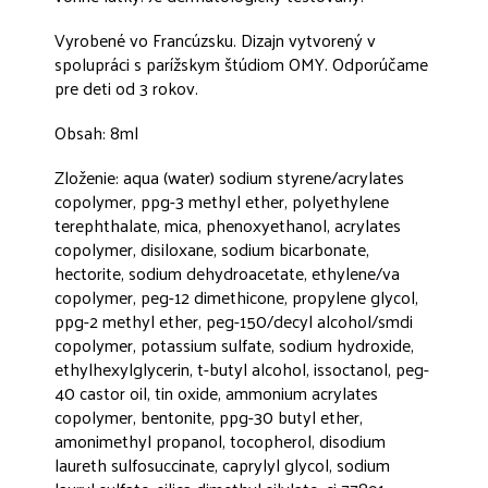
Vyrobené vo Francúzsku. Dizajn vytvorený v
spolupráci s parížskym štúdiom OMY. Odporúčame
pre deti od 3 rokov.
Obsah: 8ml
Zloženie: aqua (water) sodium styrene/acrylates
copolymer, ppg-3 methyl ether, polyethylene
terephthalate, mica, phenoxyethanol, acrylates
copolymer, disiloxane, sodium bicarbonate,
hectorite, sodium dehydroacetate, ethylene/va
copolymer, peg-12 dimethicone, propylene glycol,
ppg-2 methyl ether, peg-150/decyl alcohol/smdi
copolymer, potassium sulfate, sodium hydroxide,
ethylhexylglycerin, t-butyl alcohol, issoctanol, peg-
40 castor oil, tin oxide, ammonium acrylates
copolymer, bentonite, ppg-30 butyl ether,
amonimethyl propanol, tocopherol, disodium
laureth sulfosuccinate, caprylyl glycol, sodium