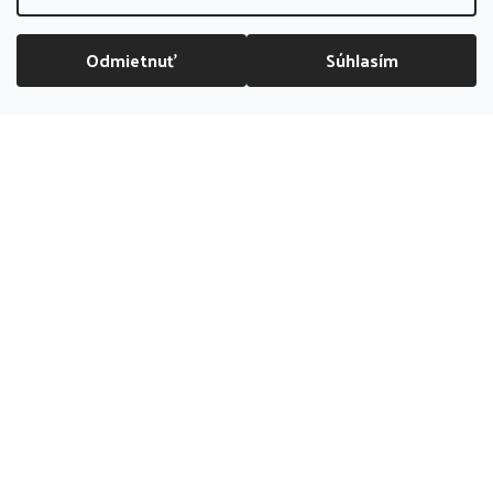
info@bubliboom.sk
Odmietnuť
Súhlasím
DOPRAVA ZADARMO NAD 70 EUR
Kamenná
predajňa
PREDAJŇA ZATVORENÁ