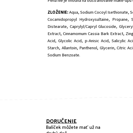
Pena nie je vhodná na odstraňovanie make-upu o
ZLOŽENIE:
Aqua, Sodium Cocoyl Isethionate, S
Cocamidopropyl Hydroxysultaine, Propane, S
Distearate, Caprylyl/Capryl Glucoside, Glycer
Extract, Cinnamomum Cassia Bark Extract, Zingib
Acid, Glycolic Acid, p-Anisic Acid, Salicylic A
Starch, Allantoin, Panthenol, Glycerin, Citric
Sodium Benzoate.
DORUČENIE
Balíček môžete mať už na
druhý deň