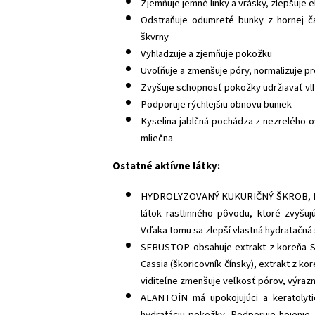
Zjemňuje jemné linky a vrásky, zlepšuje e
Odstraňuje odumreté bunky z hornej č
škvrny
Vyhladzuje a zjemňuje pokožku
Uvoľňuje a zmenšuje póry, normalizuje 
Zvyšuje schopnosť pokožky udržiavať vl
Podporuje rýchlejšiu obnovu buniek
Kyselina jablčná pochádza z nezrelého ov
mliečna
Ostatné aktívne látky:
HYDROLYZOVANÝ KUKURIČNÝ ŠKROB, E
látok rastlinného pôvodu, ktoré zvyšu
Vďaka tomu sa zlepší vlastná hydratačn
SEBUSTOP obsahuje extrakt z koreňa San
Cassia (škoricovník čínsky), extrakt z kor
viditeľne zmenšuje veľkosť pórov, výraz
ALANTOÍN
má upokojujúci a keratolyt
hydratáciu pokožky. Podporuje hojenie 