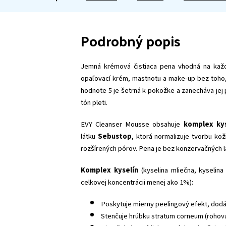
Podrobný popis
Jemná krémová čistiaca pena vhodná na každod
opaľovací krém, mastnotu a make-up bez toho, 
hodnote 5 je šetrná k pokožke a zanecháva jej 
tón pleti.
EVY Cleanser Mousse obsahuje
komplex kys
látku
Sebustop
, ktorá normalizuje tvorbu ko
rozšírených pórov. Pena je bez konzervačných l
Komplex kyselín
(kyselina mliečna, kyselina
celkovej koncentrácii menej ako 1%):
Poskytuje mierny peelingový efekt, dodáv
Stenčuje hrúbku stratum corneum (rohov