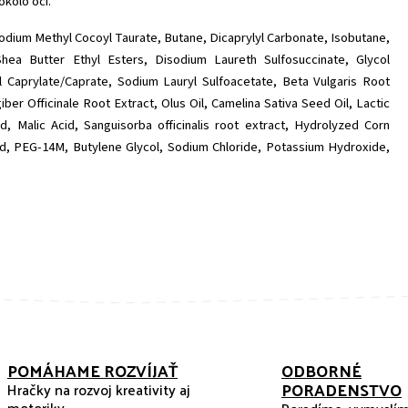
kolo očí.
odium Methyl Cocoyl Taurate, Butane, Dicaprylyl Carbonate, Isobutane,
hea Butter Ethyl Esters, Disodium Laureth Sulfosuccinate, Glycol
yl Caprylate/Caprate, Sodium Lauryl Sulfoacetate, Beta Vulgaris Root
er Officinale Root Extract, Olus Oil, Camelina Sativa Seed Oil, Lactic
cid, Malic Acid, Sanguisorba officinalis root extract, Hydrolyzed Corn
 Acid, PEG-14M, Butylene Glycol, Sodium Chloride, Potassium Hydroxide,
POMÁHAME ROZVÍJAŤ
ODBORNÉ
PORADENSTVO
Hračky na rozvoj kreativity aj
motoriky