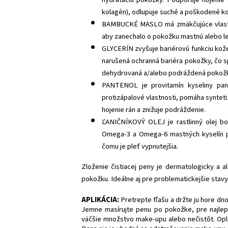
kolagén), odlupuje suché a poškodené ko
BAMBUCKÉ MASLO
má zmäkčujúce vlast
aby zanechalo o pokožku mastnú alebo le
GLYCERÍN zvyšuje bariérovú funkciu kože
narušená ochranná bariéra pokožky, čo 
dehydrovaná a/alebo podráždená pokož
PANTENOL je provitamín kyseliny pan
protizápalové vlastnosti, pomáha synteti
hojenie rán a znižuje podráždenie.
ĽANIČNÍKOVÝ OLEJ je rastlinný olej bo
Omega-3 a Omega-6 mastných kyselín pr
čomu je pleť vypnutejšia.
Zloženie čistiacej peny je dermatologicky a al
pokožku. Ideálne aj pre problematickejšie stavy 
APLIKÁCIA:
Pretrepte fľašu a držte ju hore d
Jemne masírujte penu po pokožke, pre najlepš
väčšie množstvo make-upu alebo nečistôt. Oplá