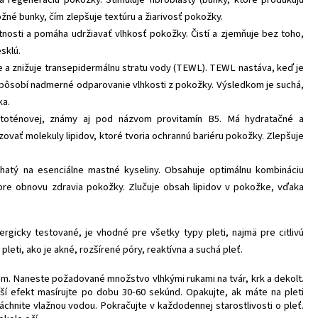
žné bunky, čím zlepšuje textúru a žiarivosť pokožky.
nosti a pomáha udržiavať vlhkosť pokožky. Čistí a zjemňuje bez toho,
sklú.
 a znižuje transepidermálnu stratu vody (TEWL). TEWL nastáva, keď je
spôsobí nadmerné odparovanie vlhkosti z pokožky. Výsledkom je suchá,
ka.
toténovej, známy aj pod názvom provitamín B5. Má hydratačné a
zovať molekuly lipidov, ktoré tvoria ochrannú bariéru pokožky. Zlepšuje
hatý na esenciálne mastné kyseliny. Obsahuje optimálnu kombináciu
e obnovu zdravia pokožky. Zlučuje obsah lipidov v pokožke, vďaka
ergicky testované, je vhodné pre všetky typy pleti, najmä pre citlivú
pleti, ako je akné, rozšírené póry, reaktívna a suchá pleť.
nom. Naneste požadované množstvo vlhkými rukami na tvár, krk a dekolt.
í efekt masírujte po dobu 30-60 sekúnd. Opakujte, ak máte na pleti
chnite vlažnou vodou. Pokračujte v každodennej starostlivosti o pleť.