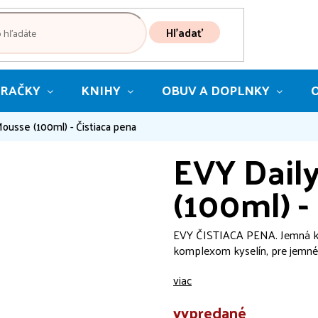
Hľadať
RAČKY
KNIHY
OBUV A DOPLNKY
ousse (100ml) - Čistiaca pena
EVY Dail
(100ml) -
EVY ČISTIACA PENA.
Jemná k
komplexom kyselín, pre jemné 
viac
vypredané