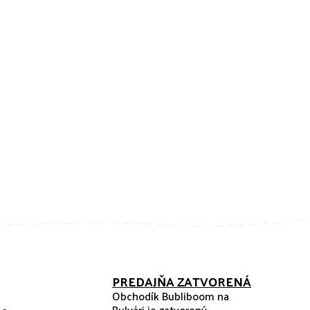
PREDAJŇA ZATVORENÁ
Obchodík Bubliboom na
Bulvári je zatvorený.