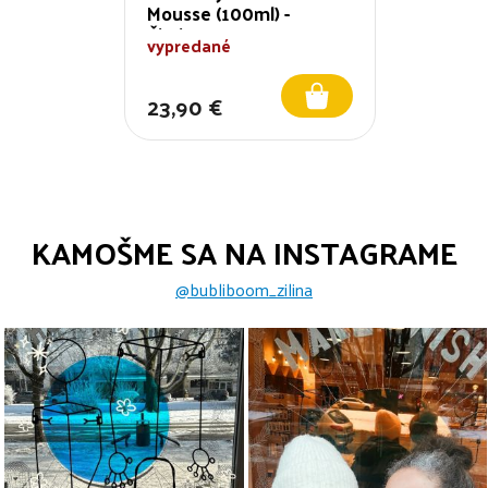
Mousse (100ml) -
Čistiaca pena
vypredané
23,90 €
KAMOŠME SA NA INSTAGRAME
@bubliboom_zilina