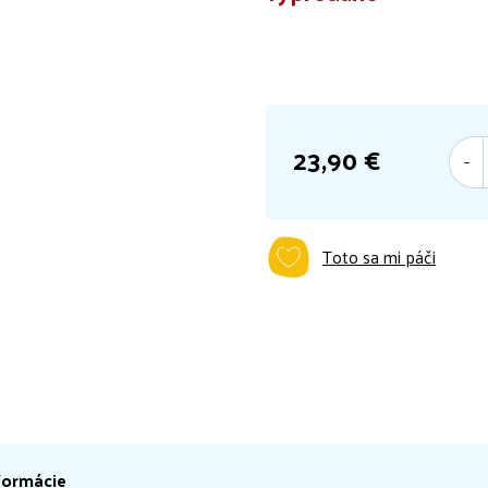
23,90 €
Jednotková
cena:
Toto sa mi páči
formácie