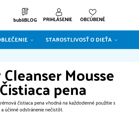
Nákupný
PRIHLĂˇSENIE
OBĽÚBENÉ
bubliBLOG
košík
OBLEČENIE
STAROSTLIVOSŤ O DIEŤA
DE
y Cleanser Mousse
 Čistiaca pena
rémová čistiaca pena vhodná na každodenné použitie s
a účinné odstránenie nečistôt.