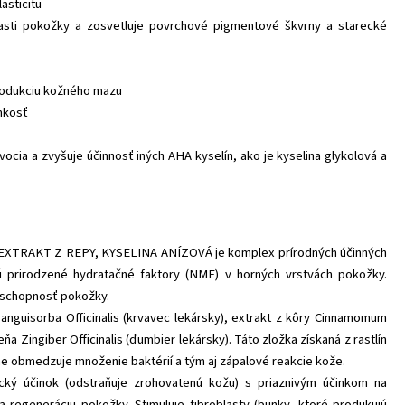
lasticitu
asti pokožky a zosvetluje povrchové pigmentové škvrny a starecké
produkciu kožného mazu
hkosť
ocia a zvyšuje účinnosť iných AHA kyselín, ako je kyselina glykolová a
XTRAKT Z REPY, KYSELINA ANÍZOVÁ je
komplex prírodných účinných
jú prirodzené hydratačné faktory (NMF) v horných vrstvách pokožky.
á schopnosť pokožky.
guisorba Officinalis (krvavec lekársky), extrakt z kôry Cinnamomum
eňa Zingiber Officinalis (ďumbier lekársky). Táto zložka získaná z rastlín
ne obmedzuje množenie baktérií a tým aj zápalové reakcie kože.
ický účinok (odstraňuje zrohovatenú kožu) s priaznivým účinkom na
a regeneráciu pokožky. Stimuluje fibroblasty (bunky, ktoré produkujú