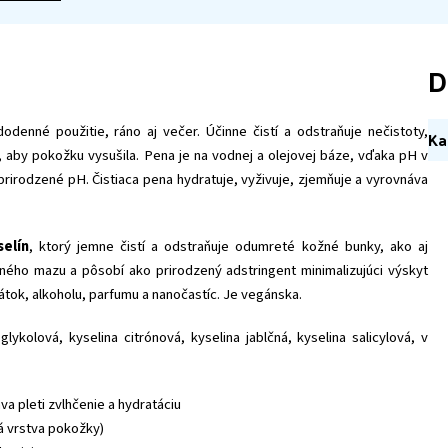
D
enné použitie, ráno aj večer. Účinne čistí a odstraňuje nečistoty,
Ka
aby pokožku vysušila. Pena je na vodnej a olejovej báze, vďaka pH v
prirodzené pH. Čistiaca pena hydratuje, vyživuje, zjemňuje a vyrovnáva
elín
, ktorý jemne čistí a odstraňuje odumreté kožné bunky, ako aj
žného mazu a pôsobí ako prirodzený adstringent minimalizujúci výskyt
átok, alkoholu, parfumu a nanočastíc. Je vegánska.
 glykolová, kyselina citrónová, kyselina jablčná, kyselina salicylová, v
a pleti zvlhčenie a hydratáciu
á vrstva pokožky)