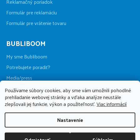
Reklamačný poriadok
Formulár pre reklamáciu
Formulár pre vrátenie tovaru
BUBLIBOOM
My sme Bubliboom
Potrebujete poradiť?
Media/press
Kamenná predajňa
Používame súbory cookies, aby sme vám umožnili pohodlné
prehliadanie webovej stránky a vďaka analýze neustále
zlepšovali jej funkcie, výkon a použiteľnosť.
Viac informácií
BUBLIBOOM
Nastavenie
+421 911 123 286
po-pia 09:00 - 17:00, so 09:00 - 13:00
Odmietnuť
Súhlasím