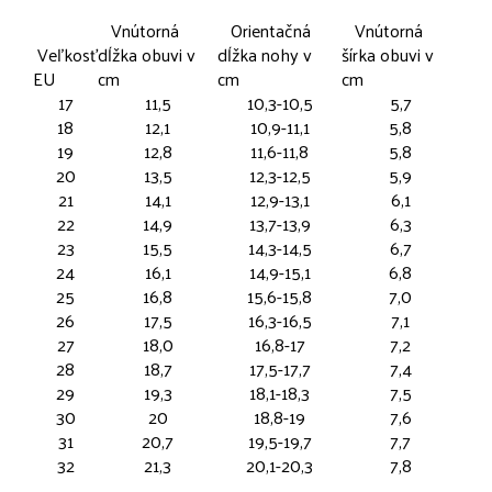
Vnútorná
Orientačná
Vnútorná
Veľkosť
dĺžka obuvi v
dĺžka nohy v
šírka obuvi v
EU
cm
cm
cm
17
11,5
10,3-10,5
5,7
18
12,1
10,9-11,1
5,8
19
12,8
11,6-11,8
5,8
20
13,5
12,3-12,5
5,9
21
14,1
12,9-13,1
6,1
22
14,9
13,7-13,9
6,3
23
15,5
14,3-14,5
6,7
24
16,1
14,9-15,1
6,8
25
16,8
15,6-15,8
7,0
26
17,5
16,3-16,5
7,1
27
18,0
16,8-17
7,2
28
18,7
17,5-17,7
7,4
29
19,3
18,1-18,3
7,5
30
20
18,8-19
7,6
31
20,7
19,5-19,7
7,7
32
21,3
20,1-20,3
7,8