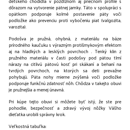
detského chodidla v pozdĺžnom aj priečnom profile s
dôrazom na vytvorenie pätnej jamky. Táto v spolupráci s
opätkom podporuje kolmé postavenie päty voči
podložke ako prevenciu proti vybočeniu piat (valgozita,
varozita).
Podošva je pružná, ohybná, z materiálu na báze
prírodného kaučuku s výrazným protišmykovým efektom
aj na hladkých a lesklých povrchoch . Tenký klin z
pružného materiálu v časti podošvy pod pätou tlmí
nárazy na citlivú pätovú kosť pri skákaní a behaní na
tvrdých povrchoch, na ktorých sa deti prevažne
pohybujú. Päta nohy mierne zvýšená voči podložke
podporuje funkčnú zdatnosť nôh. Chôdza v takejto obuvi
je pružnejšia a menej únavná.
Pri kúpe tejto obuvi si môžete byť istý, že ste pre
pohodlie, bezpečnosť a zdravý vývoj nôžky Vášho
dieťatka urobili správny krok.
Veľkostná tabuľka: