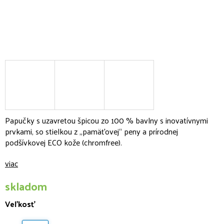
Papučky s uzavretou špicou zo 100 % bavlny s inovatívnymi
prvkami, so stielkou z „pamäťovej“ peny a prírodnej
podšívkovej ECO kože (chromfree).
viac
skladom
Veľkosť