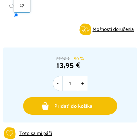
17
Možnosti doručenia
27,90 €
–50 %
13,95 €
Jednotková
cena:
Pridať do košíka
Toto sa mi páči