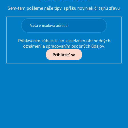
p
ä
Sem-tam pošleme naše tipy, spŕšku noviniek či tajnú zľavu.
t
i
e
Prihlásením súhlasíte so zasielaním obchodných
oznámení a
spracovaním osobných údajov.
Prihlásiť sa