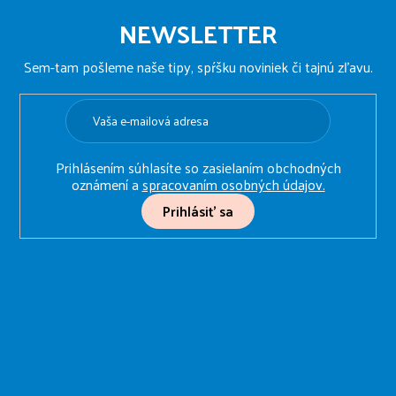
Z
á
NEWSLETTER
p
ä
Sem-tam pošleme naše tipy, spŕšku noviniek či tajnú zľavu.
t
i
e
Prihlásením súhlasíte so zasielaním obchodných
oznámení a
spracovaním osobných údajov.
Prihlásiť sa