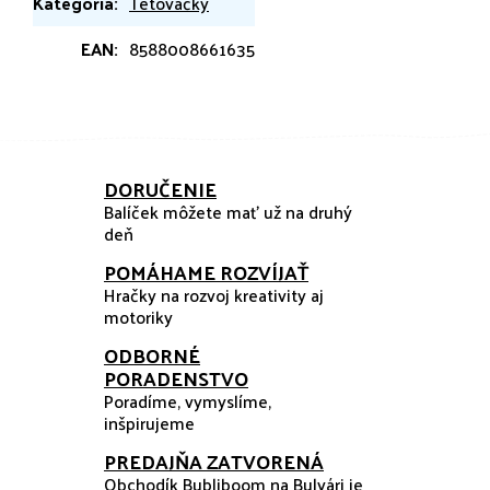
Kategória
:
Tetovačky
EAN
:
8588008661635
DORUČENIE
Balíček môžete mať už na druhý
deň
POMÁHAME ROZVÍJAŤ
Hračky na rozvoj kreativity aj
motoriky
ODBORNÉ
PORADENSTVO
Poradíme, vymyslíme,
inšpirujeme
PREDAJŇA ZATVORENÁ
Obchodík Bubliboom na Bulvári je