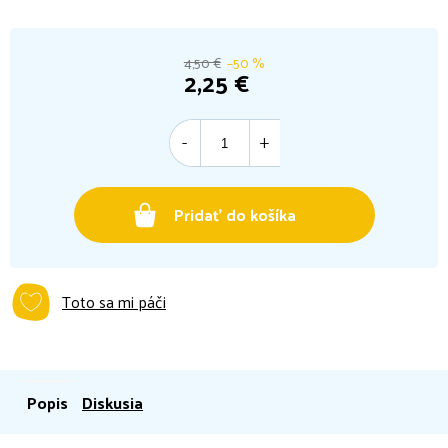
4,50 €
–50 %
2,25 €
Jednotková
cena:
Pridať do košíka
Toto sa mi páči
Popis
Diskusia