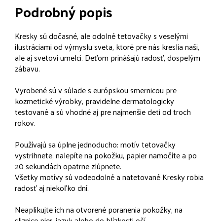
Podrobný popis
Kresky sú dočasné, ale odolné tetovačky s veselými
ilustráciami od výmyslu sveta, ktoré pre nás kreslia naši,
ale aj svetoví umelci. Deťom prinášajú radosť, dospelým
zábavu.
Vyrobené sú v súlade s európskou smernicou pre
kozmetické výrobky, pravidelne dermatologicky
testované a sú vhodné aj pre najmenšie deti od troch
rokov.
Používajú sa úplne jednoducho: motív tetovačky
vystrihnete, nalepíte na pokožku, papier namočíte a po
20 sekundách opatrne zlúpnete.
Všetky motívy sú vodeodolné a natetované Kresky robia
radosť aj niekoľko dní.
Neaplikujte ich na otvorené poranenia pokožky, na
sliznice pier, jazyk alebo do blízkosti očí.