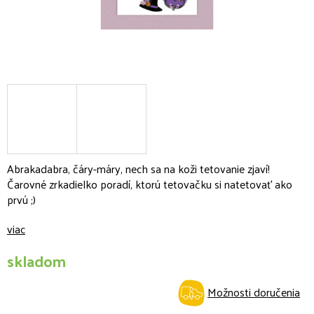
Abrakadabra, čáry-máry, nech sa na koži tetovanie zjaví!
Čarovné zrkadielko poradí, ktorú tetovačku si natetovať ako
prvú ;)
viac
skladom
Možnosti doručenia