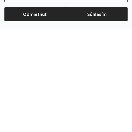
+421 911 123 286
po-pia 09:00 - 17:00, so 09:00 - 13:00
Odmietnuť
Súhlasím
DOPRAVA ZADARMO NAD 70 EUR
info@bubliboom.sk
Kamenná
predajňa
PREDAJŇA ZATVORENÁ