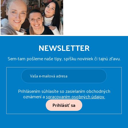
Z
á
NEWSLETTER
p
ä
Sem-tam pošleme naše tipy, spŕšku noviniek či tajnú zľavu.
t
i
e
Prihlásením súhlasíte so zasielaním obchodných
oznámení a
spracovaním osobných údajov.
Prihlásiť sa