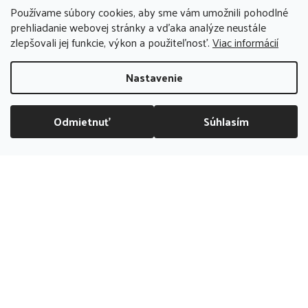
Používame súbory cookies, aby sme vám umožnili pohodlné
+421 911 123 286
prehliadanie webovej stránky a vďaka analýze neustále
zlepšovali jej funkcie, výkon a použiteľnosť.
Viac informácií
po-pia 09:00 - 17:00, so 09:00 - 13:00
info@bubliboom.sk
Nastavenie
Odmietnuť
Súhlasím
DOPRAVA ZADARMO NAD 70 EUR
Kamenná
predajňa
PREDAJŇA ZATVORENÁ