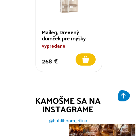
Maileg, Drevený
domček pre myšky
vypredané
268 €
KAMOŠME SA NA
INSTAGRAME
@bubliboom_zilina