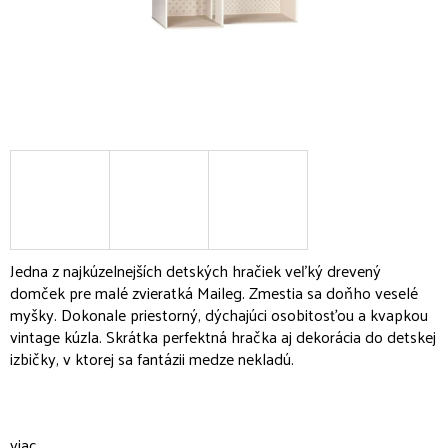
Jedna z najkúzelnejších detských hračiek veľký drevený
domček pre malé zvieratká Maileg. Zmestia sa doňho veselé
myšky. Dokonale priestorný, dýchajúci osobitosťou a kvapkou
vintage kúzla. Skrátka perfektná hračka aj dekorácia do detskej
izbičky, v ktorej sa fantázii medze nekladú.
viac