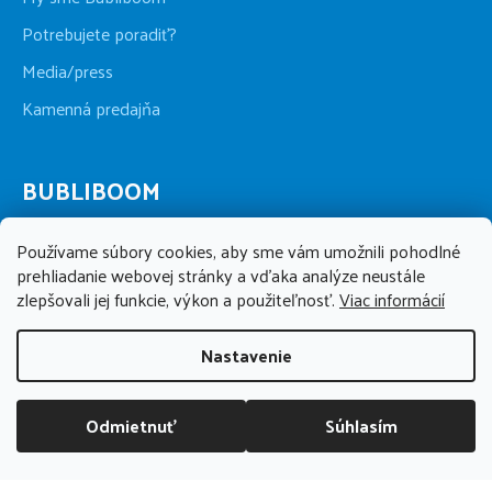
Potrebujete poradiť?
Media/press
Kamenná predajňa
BUBLIBOOM
+421 911 123 286
Používame súbory cookies, aby sme vám umožnili pohodlné
po-pia 09:00 - 17:00, so 09:00 - 13:00
prehliadanie webovej stránky a vďaka analýze neustále
zlepšovali jej funkcie, výkon a použiteľnosť.
Viac informácií
info@bubliboom.sk
Nastavenie
Odmietnuť
Súhlasím
DOPRAVA ZADARMO NAD 70 EUR
Kamenná