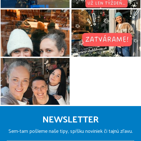
Z
á
NEWSLETTER
p
ä
Sem-tam pošleme naše tipy, spŕšku noviniek či tajnú zľavu.
t