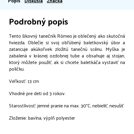
Popis
Diskusia
Značka
Podrobný popis
Tento šikovný tanečník Rómeo je oblečený ako skutočná
hviezda. Oblečie si svoj obľúbený baletkovský úbor a
zatancuje akúkoľvek zložitú tanečnú scénu. Myška je
zabalená v krásnej ozdobnej tube a obsahuje aj stojan,
ktorý môžete použiť, ak si chcete baletkáča vystaviť na
poličku.
Veľkosť: 13 cm
Vhodné pre deti od 3 rokov.
Starostlivosť: jemné pranie na max. 30°C, nebieliť, nesušiť
Zloženie: bavlna, výplň polyester