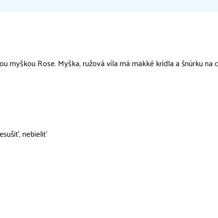
ou myškou Rose. Myška, ružová víla má mäkké krídla a šnúrku na chr
sušiť, nebieliť