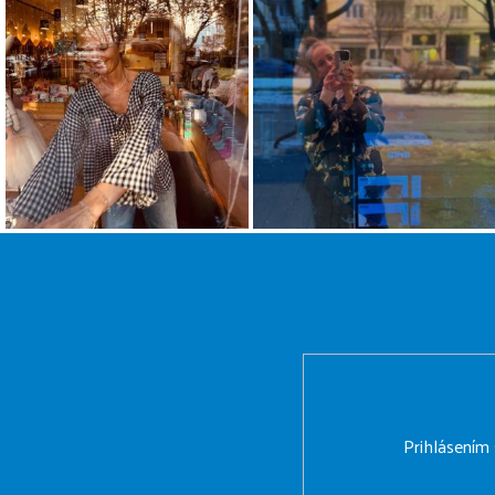
Z
á
p
ä
t
i
e
Prihlásením