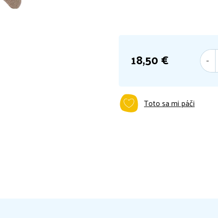
18,50 €
Jednotková
cena:
Toto sa mi páči